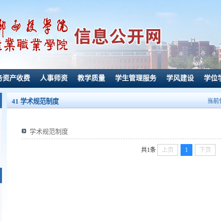
务资产收费
人事师资
教学质量
学生管理服务
学风建设
学位
41 学术规范制度
当前
学术规范制度
共1条
上页
1
下页